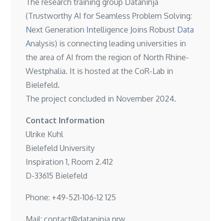
The research training group Dataninja
(Trustworthy AI for Seamless Problem Solving:
N
ext Generation
In
telligence
J
oins Robust
Data
A
nalysis) is connecting leading universities in
the area of AI from the region of North Rhine-
Westphalia. It is hosted at the
CoR-Lab in
Bielefeld
.
The project concluded in November 2024.
Contact Information
Ulrike Kuhl
Bielefeld University
Inspiration 1, Room 2.412
D-33615 Bielefeld
Phone: +49-521-106-12 125
Mail: contact@dataninja.nrw